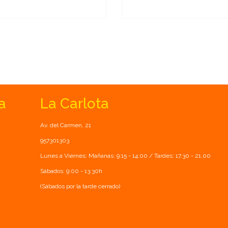
a
La Carlota
Av. del Carmen, 21
957301303
Lunes a Viernes: Mañanas: 9:15 - 14:00 / Tardes: 17.30 - 21.00
Sábados: 9:00 - 13:30h
(Sábados por la tarde cerrado)