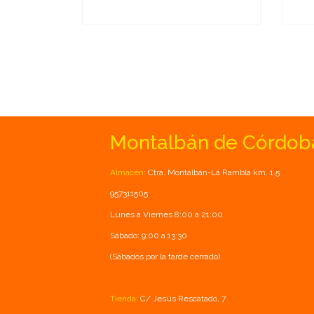
Montalbán de Córdob
Almacén:
Ctra. Montalbán-La Rambla km. 1.5
957311505
Lunes a Viernes 8:00 a 21:00
Sábado: 9:00 a 13:30
(Sábados por la tarde cerrado)
Tienda:
C/ Jesús Rescatado, 7