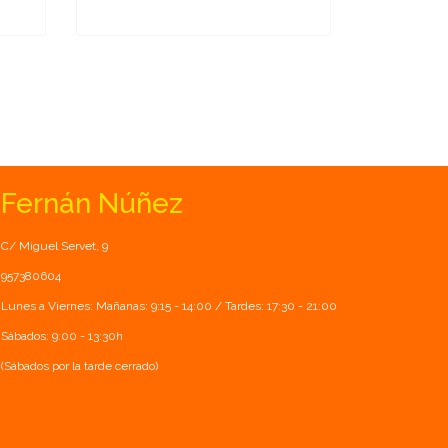
Fernán Núñez
C/ Miguel Servet, 9
957380604
Lunes a Viernes: Mañanas: 9:15 - 14:00 / Tardes: 17:30 - 21:00
Sábados: 9:00 - 13:30h
(Sábados por la tarde cerrado)