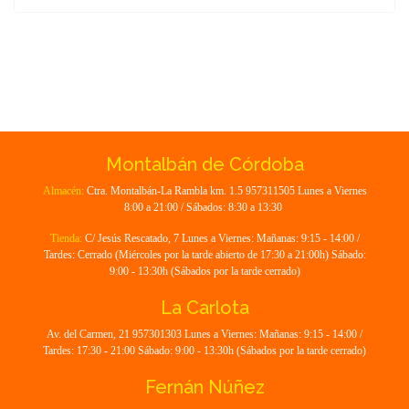
Montalbán de Córdoba
Almacén:
Ctra. Montalbán-La Rambla km. 1.5 957311505 Lunes a Viernes
8:00 a 21:00 / Sábados: 8:30 a 13:30
Tienda:
C/ Jesús Rescatado, 7 Lunes a Viernes: Mañanas: 9:15 - 14:00 /
Tardes: Cerrado (Miércoles por la tarde abierto de 17:30 a 21:00h) Sábado:
9:00 - 13:30h (Sábados por la tarde cerrado)
La Carlota
Av. del Carmen, 21 957301303 Lunes a Viernes: Mañanas: 9:15 - 14:00 /
Tardes: 17:30 - 21:00 Sábado: 9:00 - 13:30h (Sábados por la tarde cerrado)
Fernán Núñez