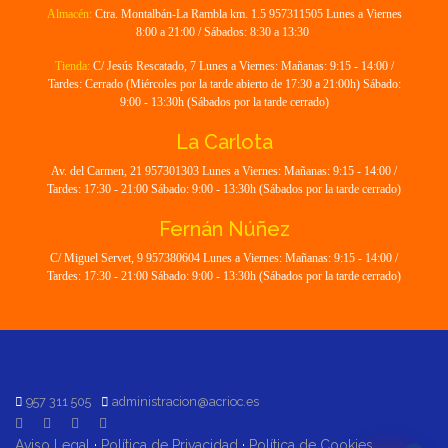
Almacén:
Ctra. Montalbán-La Rambla km. 1.5 957311505 Lunes a Viernes
8:00 a 21:00 / Sábados: 8:30 a 13:30
Tienda:
C/ Jesús Rescatado, 7 Lunes a Viernes: Mañanas: 9:15 - 14:00 /
Tardes: Cerrado (Miércoles por la tarde abierto de 17:30 a 21:00h) Sábado:
9:00 - 13:30h (Sábados por la tarde cerrado)
La Carlota
Av. del Carmen, 21 957301303 Lunes a Viernes: Mañanas: 9:15 - 14:00 /
Tardes: 17:30 - 21:00 Sábado: 9:00 - 13:30h (Sábados por la tarde cerrado)
Fernán Núñez
C/ Miguel Servet, 9 957380604 Lunes a Viernes: Mañanas: 9:15 - 14:00 /
Tardes: 17:30 - 21:00 Sábado: 9:00 - 13:30h (Sábados por la tarde cerrado)
957 311 505
administracion@acrioc.es
Aviso Legal
·
Política de Privacidad
·
Política de Cookies