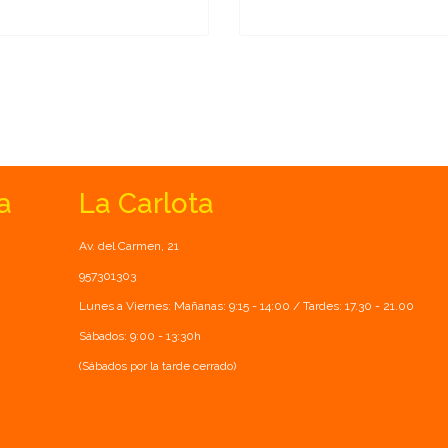
a
La Carlota
Av. del Carmen, 21
957301303
Lunes a Viernes: Mañanas: 9:15 - 14:00 / Tardes: 17.30 - 21.00
Sábados: 9:00 - 13:30h
(Sábados por la tarde cerrado)