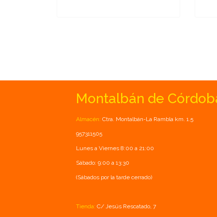
Montalbán de Córdob
Almacén:
Ctra. Montalbán-La Rambla km. 1.5
957311505
Lunes a Viernes 8:00 a 21:00
Sábado: 9:00 a 13:30
(Sábados por la tarde cerrado)
Tienda:
C/ Jesús Rescatado, 7