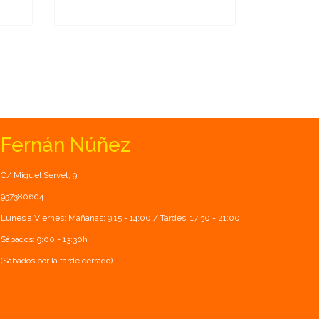
Fernán Núñez
C/ Miguel Servet, 9
957380604
Lunes a Viernes: Mañanas: 9:15 - 14:00 / Tardes: 17:30 - 21:00
Sábados: 9:00 - 13:30h
(Sábados por la tarde cerrado)