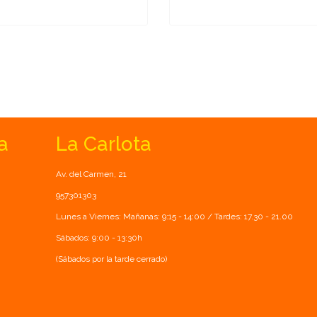
a
La Carlota
Av. del Carmen, 21
957301303
Lunes a Viernes: Mañanas: 9:15 - 14:00 / Tardes: 17.30 - 21.00
Sábados: 9:00 - 13:30h
(Sábados por la tarde cerrado)