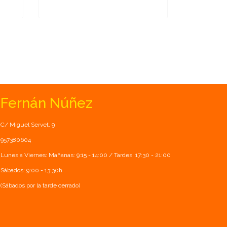
Fernán Núñez
C/ Miguel Servet, 9
957380604
Lunes a Viernes: Mañanas: 9:15 - 14:00 / Tardes: 17:30 - 21:00
Sábados: 9:00 - 13:30h
(Sábados por la tarde cerrado)