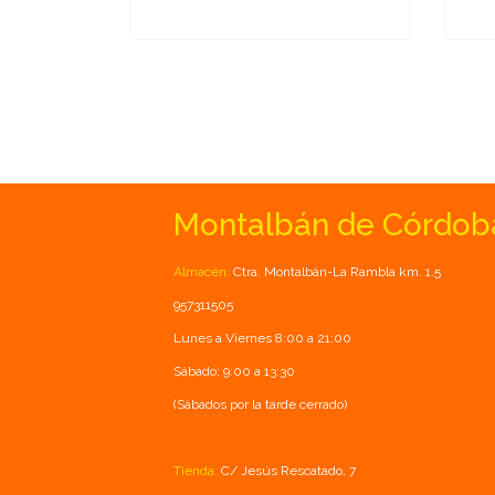
Montalbán de Córdob
Almacén:
Ctra. Montalbán-La Rambla km. 1.5
957311505
Lunes a Viernes 8:00 a 21:00
Sábado: 9:00 a 13:30
(Sábados por la tarde cerrado)
Tienda:
C/ Jesús Rescatado, 7