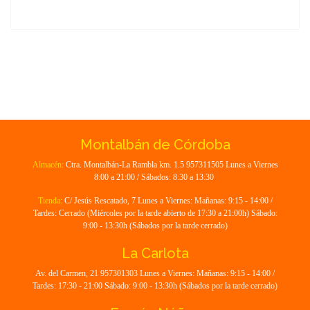
Montalbán de Córdoba
Almacén:
Ctra. Montalbán-La Rambla km. 1.5 957311505 Lunes a Viernes
8:00 a 21:00 / Sábados: 8:30 a 13:30
Tienda:
C/ Jesús Rescatado, 7 Lunes a Viernes: Mañanas: 9:15 - 14:00 /
Tardes: Cerrado (Miércoles por la tarde abierto de 17:30 a 21:00h) Sábado:
9:00 - 13:30h (Sábados por la tarde cerrado)
La Carlota
Av. del Carmen, 21 957301303 Lunes a Viernes: Mañanas: 9:15 - 14:00 /
Tardes: 17:30 - 21:00 Sábado: 9:00 - 13:30h (Sábados por la tarde cerrado)