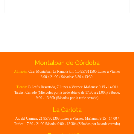
Montalbán de Córdoba
Almacén:
Ctra. Montalbán-La Rambla km. 1.5 957311505 Lunes a Viernes
8:00 a 21:00 / Sábados: 8:30 a 13:30
Tienda:
C/ Jesús Rescatado, 7 Lunes a Viernes: Mañanas: 9:15 - 14:00 /
Tardes: Cerrado (Miércoles por la tarde abierto de 17:30 a 21:00h) Sábado:
9:00 - 13:30h (Sábados por la tarde cerrado)
La Carlota
Av. del Carmen, 21 957301303 Lunes a Viernes: Mañanas: 9:15 - 14:00 /
Tardes: 17:30 - 21:00 Sábado: 9:00 - 13:30h (Sábados por la tarde cerrado)