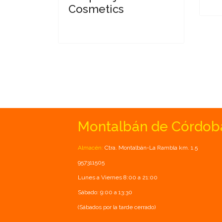
Cosmetics
Montalbán de Córdob
Almacén:
Ctra. Montalbán-La Rambla km. 1.5
957311505
Lunes a Viernes 8:00 a 21:00
Sábado: 9:00 a 13:30
(Sábados por la tarde cerrado)