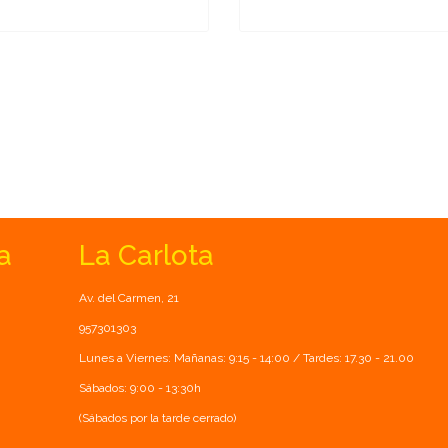
a
La Carlota
Av. del Carmen, 21
957301303
Lunes a Viernes: Mañanas: 9:15 - 14:00 / Tardes: 17.30 - 21.00
Sábados: 9:00 - 13:30h
(Sábados por la tarde cerrado)