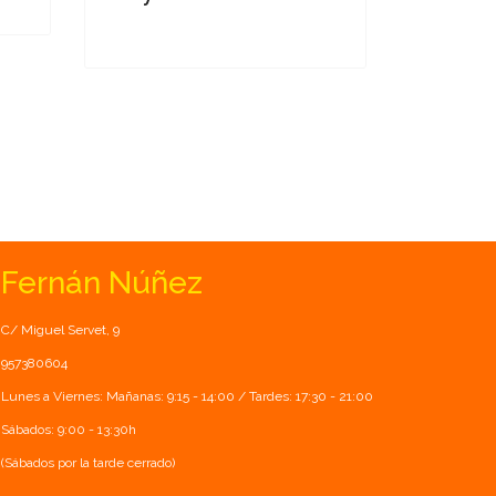
Fernán Núñez
C/ Miguel Servet, 9
957380604
Lunes a Viernes: Mañanas: 9:15 - 14:00 / Tardes: 17:30 - 21:00
Sábados: 9:00 - 13:30h
(Sábados por la tarde cerrado)