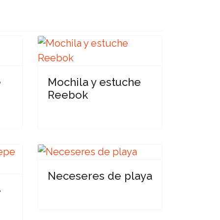
e
Mochila y estuche
Reebok
Neceseres de playa
e