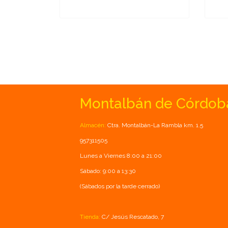
Montalbán de Córdob
Almacén:
Ctra. Montalbán-La Rambla km. 1.5
957311505
Lunes a Viernes 8:00 a 21:00
Sábado: 9:00 a 13:30
(Sábados por la tarde cerrado)
Tienda:
C/ Jesús Rescatado, 7