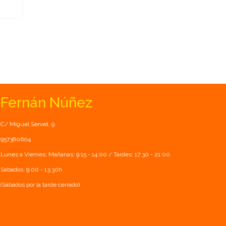
Fernán Núñez
C/ Miguel Servet, 9
957380604
Lunes a Viernes: Mañanas: 9:15 - 14:00 / Tardes: 17:30 - 21:00
Sábados: 9:00 - 13:30h
(Sábados por la tarde cerrado)