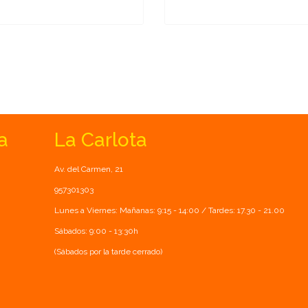
a
La Carlota
Av. del Carmen, 21
957301303
Lunes a Viernes: Mañanas: 9:15 - 14:00 / Tardes: 17.30 - 21.00
Sábados: 9:00 - 13:30h
(Sábados por la tarde cerrado)