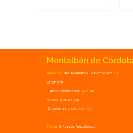
Montalbán de Córdob
Almacén:
Ctra. Montalbán-La Rambla km. 1.5
957311505
Lunes a Viernes 8:00 a 21:00
Sábado: 9:00 a 13:30
(Sábados por la tarde cerrado)
Tienda:
C/ Jesús Rescatado, 7