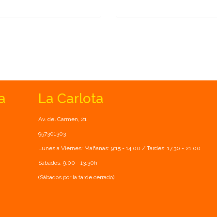
a
La Carlota
Av. del Carmen, 21
957301303
Lunes a Viernes: Mañanas: 9:15 - 14:00 / Tardes: 17.30 - 21.00
Sábados: 9:00 - 13:30h
(Sábados por la tarde cerrado)