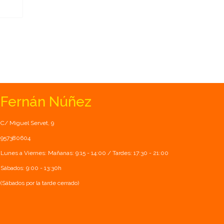
Fernán Núñez
C/ Miguel Servet, 9
957380604
Lunes a Viernes: Mañanas: 9:15 - 14:00 / Tardes: 17:30 - 21:00
Sábados: 9:00 - 13:30h
(Sábados por la tarde cerrado)