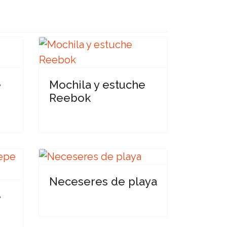
e
Mochila y estuche
Reebok
Neceseres de playa
e