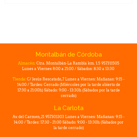
Montalbán de Córdoba
Almacén:
Ctra. Montalbán-La Rambla km. 1.5 957311505
Lunes a Viernes 8:00 a 21:00 / Sábados: 8:30 a 13:30
Tienda:
C/ Jesús Rescatado, 7 Lunes a Viernes: Mañanas: 9:15 -
14:00 / Tardes: Cerrado (Miércoles por la tarde abierto de
17:30 a 21:00h) Sábado: 9:00 - 13:30h (Sábados por la tarde
cerrado)
La Carlota
Av. del Carmen, 21 957301303 Lunes a Viernes: Mañanas: 9:15 -
14:00 / Tardes: 17:30 - 21:00 Sábado: 9:00 - 13:30h (Sábados por
la tarde cerrado)