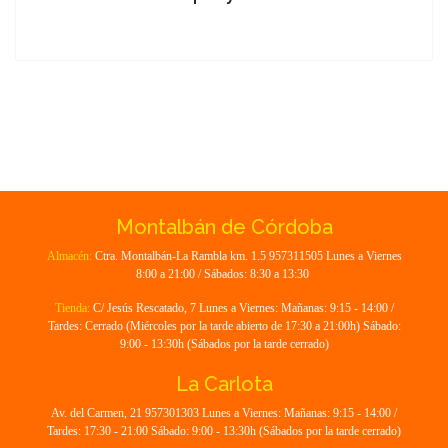
Montalbán de Córdoba
Almacén:
Ctra. Montalbán-La Rambla km. 1.5 957311505 Lunes a Viernes
8:00 a 21:00 / Sábados: 8:30 a 13:30
Tienda:
C/ Jesús Rescatado, 7 Lunes a Viernes: Mañanas: 9:15 - 14:00 /
Tardes: Cerrado (Miércoles por la tarde abierto de 17:30 a 21:00h) Sábado:
9:00 - 13:30h (Sábados por la tarde cerrado)
La Carlota
Av. del Carmen, 21 957301303 Lunes a Viernes: Mañanas: 9:15 - 14:00 /
Tardes: 17:30 - 21:00 Sábado: 9:00 - 13:30h (Sábados por la tarde cerrado)