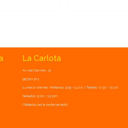
a
La Carlota
Av. del Carmen, 21
957301303
Lunes a Viernes: Mañanas: 9:15 - 14:00 / Tardes: 17.30 - 21.00
Sábados: 9:00 - 13:30h
(Sábados por la tarde cerrado)