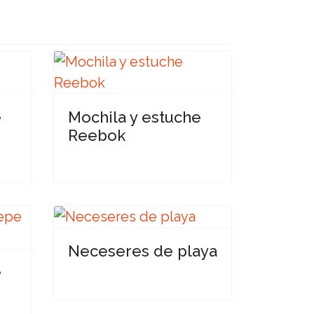
e
Mochila y estuche
Reebok
Neceseres de playa
e