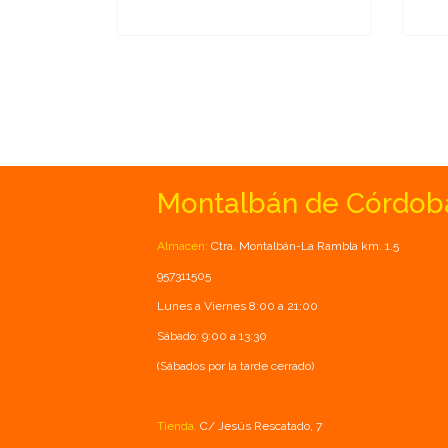
Montalbán de Córdob
Almacén:
Ctra. Montalbán-La Rambla km. 1.5
957311505
Lunes a Viernes 8:00 a 21:00
Sábado: 9:00 a 13:30
(Sábados por la tarde cerrado)
Tienda:
C/ Jesús Rescatado, 7