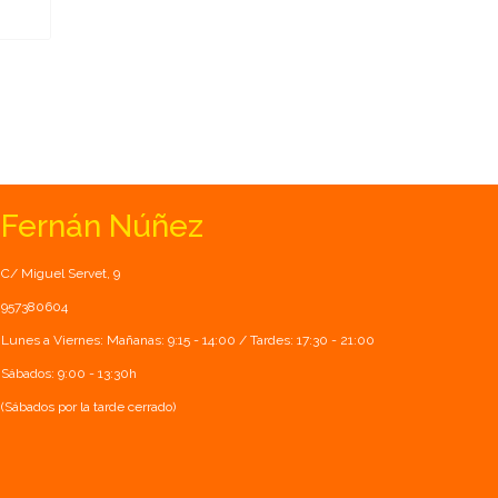
Fernán Núñez
C/ Miguel Servet, 9
957380604
Lunes a Viernes: Mañanas: 9:15 - 14:00 / Tardes: 17:30 - 21:00
Sábados: 9:00 - 13:30h
(Sábados por la tarde cerrado)