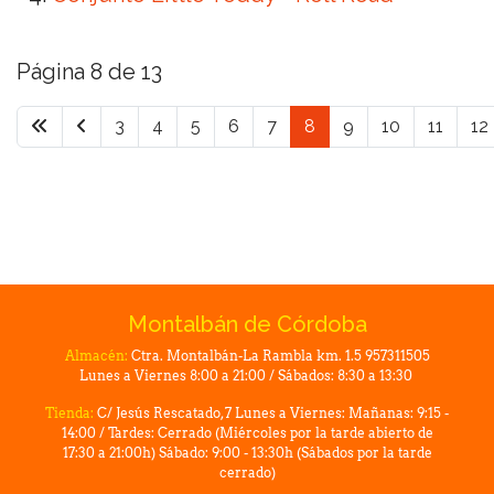
Página 8 de 13
3
4
5
6
7
8
9
10
11
12
Montalbán de Córdoba
Almacén:
Ctra. Montalbán-La Rambla km. 1.5 957311505
Lunes a Viernes 8:00 a 21:00 / Sábados: 8:30 a 13:30
Tienda:
C/ Jesús Rescatado, 7 Lunes a Viernes: Mañanas: 9:15 -
14:00 / Tardes: Cerrado (Miércoles por la tarde abierto de
17:30 a 21:00h) Sábado: 9:00 - 13:30h (Sábados por la tarde
cerrado)