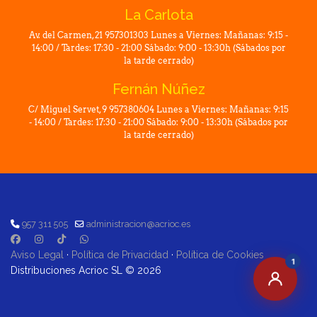
La Carlota
Av. del Carmen, 21 957301303 Lunes a Viernes: Mañanas: 9:15 -
14:00 / Tardes: 17:30 - 21:00 Sábado: 9:00 - 13:30h (Sábados por
la tarde cerrado)
Fernán Núñez
C/ Miguel Servet, 9 957380604 Lunes a Viernes: Mañanas: 9:15
- 14:00 / Tardes: 17:30 - 21:00 Sábado: 9:00 - 13:30h (Sábados por
la tarde cerrado)
957 311 505
administracion@acrioc.es
Aviso Legal
·
Política de Privacidad
·
Política de Cookies
1
Distribuciones Acrioc SL © 2026