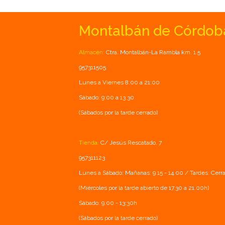
Montalbán de Córdob
Almacén:
Ctra. Montalbán-La Rambla km. 1.5
957311505
Lunes a Viernes 8:00 a 21:00
Sábado: 9:00 a 13:30
(Sábados por la tarde cerrado)
Tienda:
C/ Jesús Rescatado, 7
957311123
Lunes a Sábado: Mañanas: 9.15 - 14.00 / Tardes: Cerr
(Miércoles por la tarde abierto de 17.30 a 21.00h)
Sábado: 9:00 - 13:30h
(Sábados por la tarde cerrado)