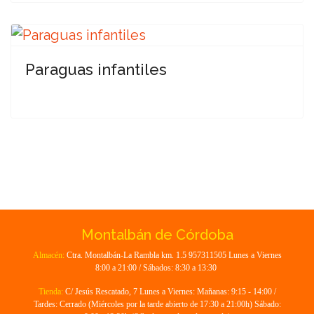
Paraguas infantiles
Montalbán de Córdoba
Almacén:
Ctra. Montalbán-La Rambla km. 1.5 957311505 Lunes a Viernes
8:00 a 21:00 / Sábados: 8:30 a 13:30
Tienda:
C/ Jesús Rescatado, 7 Lunes a Viernes: Mañanas: 9:15 - 14:00 /
Tardes: Cerrado (Miércoles por la tarde abierto de 17:30 a 21:00h) Sábado: