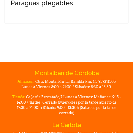
Paraguas plegables
Montalbán de Córdoba
Almacén:
Ctra. Montalbán-La Rambla km. 1.5 957311505
Lunes a Viernes 8:00 a 21:00 / Sábados: 8:30 a 13:30
Tienda:
C/ Jesús Rescatado, 7 Lunes a Viernes: Mañanas: 9:15 -
14:00 / Tardes: Cerrado (Miércoles por la tarde abierto de
17:30 a 21:00h) Sábado: 9:00 - 13:30h (Sábados por la tarde
cerrado)
La Carlota