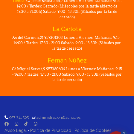
Tienda:
C/ Jesús Rescatado, 7 Lunes a Viernes: Mañanas: 9:15 -
14:00 / Tardes: Cerrado (Miércoles por la tarde abierto de
17:30 a 21:00h) Sábado: 9:00 - 13:30h (Sábados por la tarde
cerrado)
La Carlota
Av. del Carmen, 21 957301303 Lunes a Viernes: Mañanas: 9:15 -
14:00 / Tardes: 17:30 - 21:00 Sábado: 9:00 - 13:30h (Sábados por
la tarde cerrado)
Fernán Núñez
C/ Miguel Servet, 9 957380604 Lunes a Viernes: Mañanas: 9:15
- 14:00 / Tardes: 17:30 - 21:00 Sábado: 9:00 - 13:30h (Sábados por
la tarde cerrado)
957 311 505
administracion@acrioc.es
Aviso Legal
·
Política de Privacidad
·
Política de Cookies
1