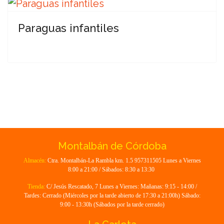
Paraguas infantiles
Montalbán de Córdoba
Almacén:
Ctra. Montalbán-La Rambla km. 1.5 957311505 Lunes a Viernes
8:00 a 21:00 / Sábados: 8:30 a 13:30
Tienda:
C/ Jesús Rescatado, 7 Lunes a Viernes: Mañanas: 9:15 - 14:00 /
Tardes: Cerrado (Miércoles por la tarde abierto de 17:30 a 21:00h) Sábado:
9:00 - 13:30h (Sábados por la tarde cerrado)